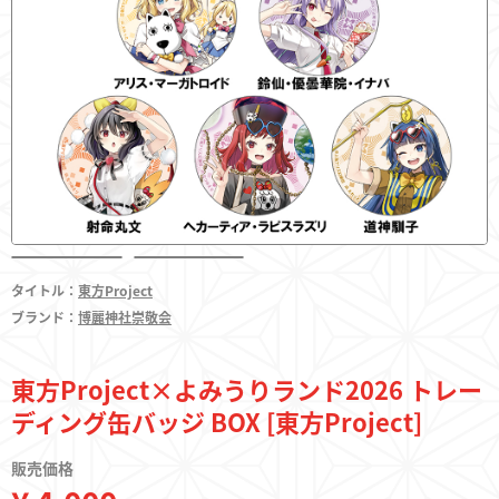
フィギュア
東方やおよろず商店とは
タイトル：
東方Project
ご利用案内
ブランド：
博麗神社崇敬会
決済・配送
東方Project×よみうりランド2026 トレー
ディング缶バッジ BOX [東方Project]
お問い合わせ
販売価格