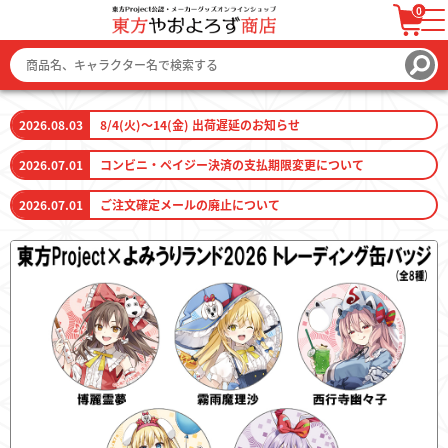
0
ログイン / 会員登録
カートを見る
2026.08.03
8/4(火)～14(金) 出荷遅延のお知らせ
2026.07.01
コンビニ・ペイジー決済の支払期限変更について
2026.07.01
ご注文確定メールの廃止について
ファッション
ファッション雑貨
生活雑貨
キーホルダー
トレーディングカード