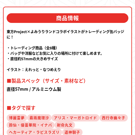
商品情報
東方Project×よみうりランドコラボイラストがトレーディング缶バッジ
に！
・トレーディング商品（全8種）
・バッグや洋服などお気に入りの場所に付けて楽しめます。
・直径約57mmの大きめサイズ
イラスト：えれっと・なつめえり
■製品スペック（サイズ・素材など）
直径57mm / アルミニウム製
■タグで探す
博麗霊夢
霧雨魔理沙
アリス・マーガトロイド
西行寺幽々子
鈴仙・優曇華院・イナバ
射命丸文
ヘカーティア・ラピスラズリ
道神馴子