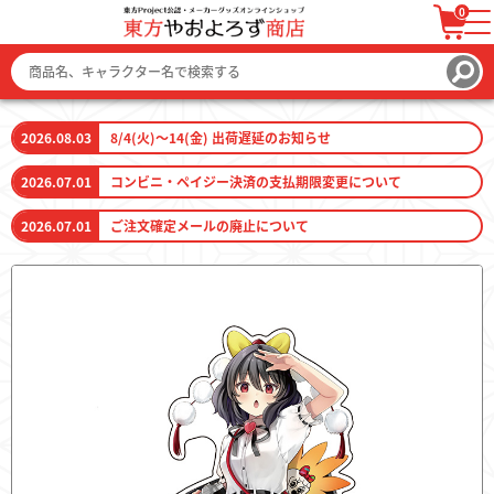
0
ログイン / 会員登録
カートを見る
2026.08.03
8/4(火)～14(金) 出荷遅延のお知らせ
2026.07.01
コンビニ・ペイジー決済の支払期限変更について
2026.07.01
ご注文確定メールの廃止について
ファッション
ファッション雑貨
生活雑貨
キーホルダー
トレーディングカード