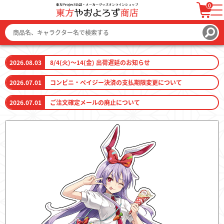
0
ログイン / 会員登録
カートを見る
2026.08.03
8/4(火)～14(金) 出荷遅延のお知らせ
2026.07.01
コンビニ・ペイジー決済の支払期限変更について
2026.07.01
ご注文確定メールの廃止について
ファッション
ファッション雑貨
生活雑貨
キーホルダー
トレーディングカード