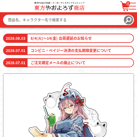
0
ログイン / 会員登録
カートを見る
2026.08.03
8/4(火)～14(金) 出荷遅延のお知らせ
2026.07.01
コンビニ・ペイジー決済の支払期限変更について
2026.07.01
ご注文確定メールの廃止について
ファッション
ファッション雑貨
生活雑貨
キーホルダー
トレーディングカード