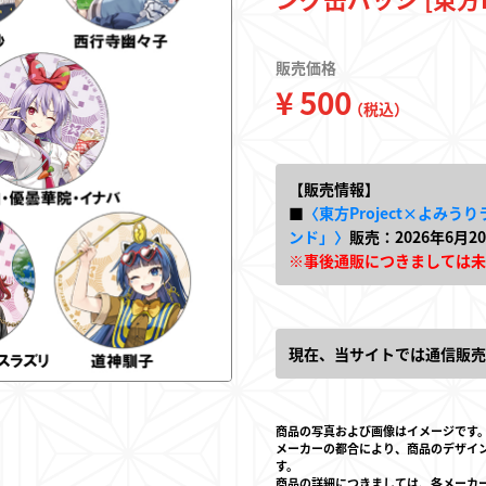
キーホルダー
販売価格
¥ 500
トレーディングカー
（税込）
フィギュア
【販売情報】
■
〈東方Project×よみう
ンド」〉
販売：2026年6月
※事後通販につきましては未
現在、当サイトでは通信販売
東方やおよろず商
商品の写真および画像はイメージです
メーカーの都合により、商品のデザイ
ご利用案内
す。
商品の詳細につきましては、各メーカ