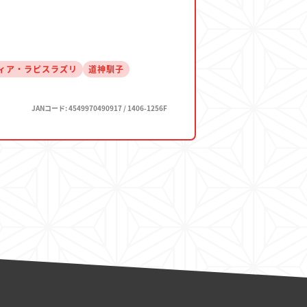
ィア・ラピスラズリ
道神馴子
JANコード: 4549970490917 / 1406-1256F