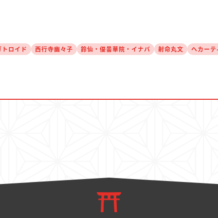
ガトロイド
西行寺幽々子
鈴仙・優曇華院・イナバ
射命丸文
ヘカーテ