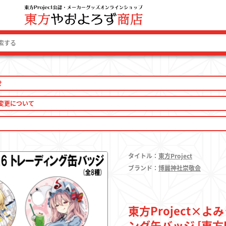
せ
ログイン 
変更について
タイトル：
東方Project
ファッション
ブランド：
博麗神社崇敬会
ファッション雑貨
東方Project×よ
生活雑貨
ング缶バッジ [東方Pr