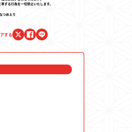
に準ずる行為を一切禁止いたします。
・なつめえり
アする