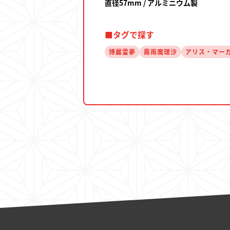
直径57mm / アルミニウム製
■タグで探す
博麗霊夢
霧雨魔理沙
アリス・マー