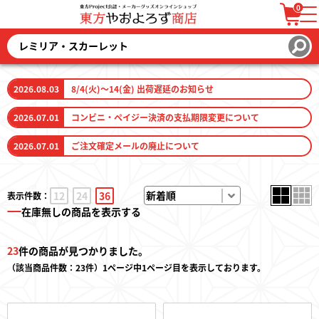
0
ログイン / 会員登録
カートを見る
2026.08.03
8/4(火)～14(金) 出荷遅延のお知らせ
2026.07.01
コンビニ・ペイジー決済の支払期限変更について
2026.07.01
ご注文確定メールの廃止について
ファッション
12
24
36
表示件数：
ファッション雑貨
在庫無しの商品を表示する
生活雑貨
23
件の商品が見つかりました。
（該当商品件数：23件）1ページ中1ページ目を表示しております。
キーホルダー
トレーディングカード