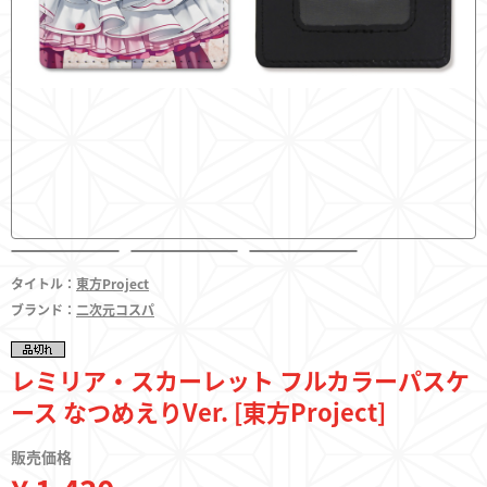
フィギュア
東方やおよろず商店とは
タイトル：
東方Project
ご利用案内
ブランド：
二次元コスパ
決済・配送
レミリア・スカーレット フルカラーパスケ
ース なつめえりVer. [東方Project]
お問い合わせ
販売価格