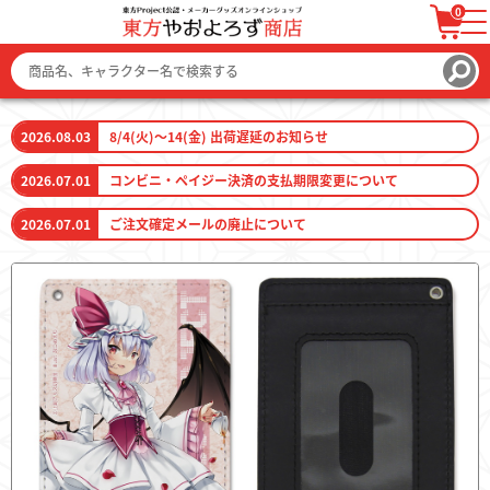
0
ログイン / 会員登録
カートを見る
2026.08.03
8/4(火)～14(金) 出荷遅延のお知らせ
2026.07.01
コンビニ・ペイジー決済の支払期限変更について
2026.07.01
ご注文確定メールの廃止について
ファッション
ファッション雑貨
生活雑貨
キーホルダー
トレーディングカード