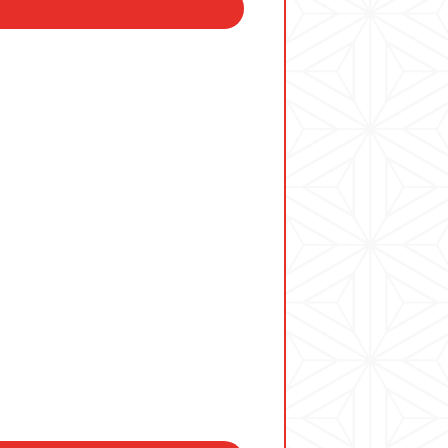
ド
店とは