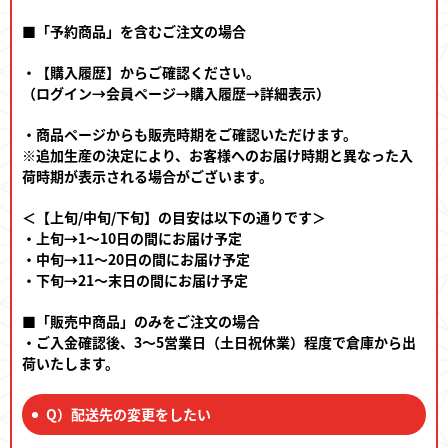
■「予約商品」を含むご注文の場合
フィギュア
・【購入履歴】からご確認ください。
（ログイン→会員ページ→購入履歴→詳細表示）
・商品ページからも販売時期をご確認いただけます。
※追加生産の決定により、お客様へのお届け時期と異なった入
荷時期が表示される場合がございます。
東方やおよろず商店とは
＜【上旬/中旬/下旬】の目安は以下の通りです＞
・上旬→1～10日の間にお届け予定
・中旬→11～20日の間にお届け予定
ご利用案内
・下旬→21～末日の間にお届け予定
■「販売中商品」のみをご注文の場合
決済・配送
・ご入金確認後、3～5営業日（土日祝休業）程度で倉庫から出
荷いたします。
Q）配送先の変更をしたい
お問い合わせ