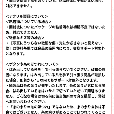
・商品を保護するものですので、商品自体に不備がない場合、
対応できません。
＜アクリル製品について＞
＜粘着物がついている場合＞
・開封後についたパッケージの粘着汚れは初期不良ではないた
め、対応できません。
＜微細なキズ等の場合＞
・【写真にうつらない微細な傷・光にかざさないと見えない
傷】は弊社基準では良品の範囲内になり、交換サポート対象外
となります。
＜ボタンや糸のほつれについて＞
・はみ出している糸を手で引っ張らないでください。破損の原
因になります。はみ出している糸を手で引っ張り商品が破損し
た場合、到着から7日以内でもサポート対象外となります。
・縫製品は糸の余りが発生いたします。糸の余りが気になる場
合、はみ出している糸はハサミで切っていただいて問題ありま
せん。ご心配な場合は切る前に該当箇所の写真を撮影し、弊社
へお問い合わせください。
・「糸の余り＝糸のほつれ」ではないため、糸の余り自体は不
良ではございません。糸の余りがあることでほつれてくること