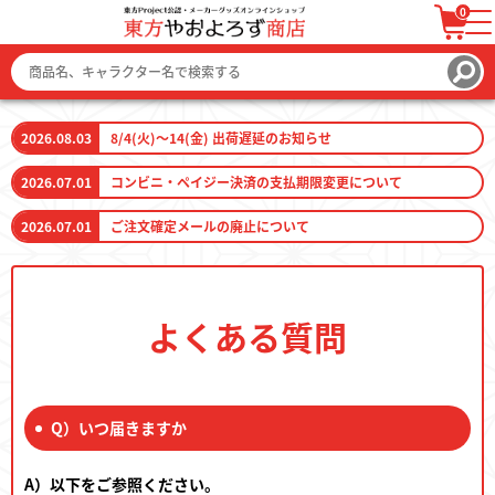
0
ログイン / 会員登録
カートを見る
2026.08.03
8/4(火)～14(金) 出荷遅延のお知らせ
2026.07.01
コンビニ・ペイジー決済の支払期限変更について
2026.07.01
ご注文確定メールの廃止について
ファッション
ファッション雑貨
よくある質問
生活雑貨
キーホルダー
Q）いつ届きますか
A）以下をご参照ください。
トレーディングカード