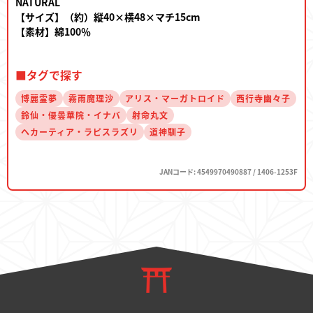
NATURAL
【サイズ】（約）縦40×横48×マチ15cm
【素材】綿100％
■タグで探す
博麗霊夢
霧雨魔理沙
アリス・マーガトロイド
西行寺幽々子
鈴仙・優曇華院・イナバ
射命丸文
ヘカーティア・ラピスラズリ
道神馴子
JANコード: 4549970490887 / 1406-1253F