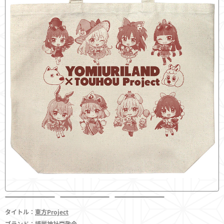
フィギュア
東方やおよろず商店とは
ご利用案内
決済・配送
お問い合わせ
タイトル：
東方Project
ブランド：
博麗神社崇敬会