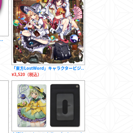
..
「東方LostWord」キャラクタービジ..
¥3,520（税込）