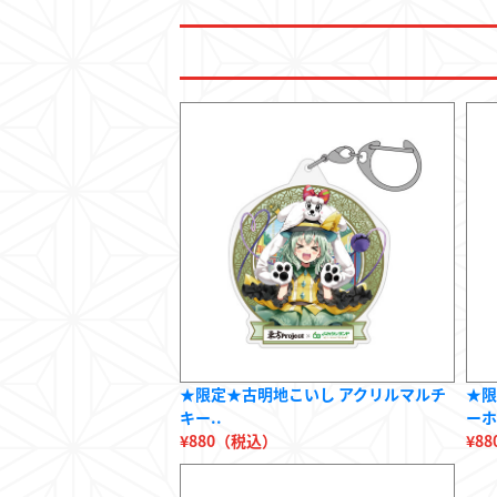
★限定★古明地こいし アクリルマルチ
★限
キー..
ーホ
¥880（税込）
¥8