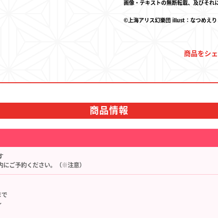
画像・テキストの無断転載、及びそれ
©上海アリス幻樂団 illust：なつめえり
決済・配送
商品をシェ
お問い合わせ
商品情報
す
内にご予約ください。（※注意）
まで
～