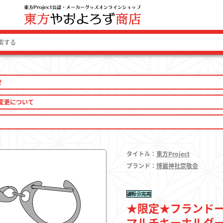
せ
ログイン 
変更について
タイトル：
東方Project
ファッション
ブランド：
博麗神社崇敬会
ファッション雑貨
★限定★フランドー
生活雑貨
マルチキーホルダー よ