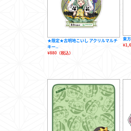
東方
★限定★古明地こいし アクリルマルチ
¥1
キー..
¥880（税込）