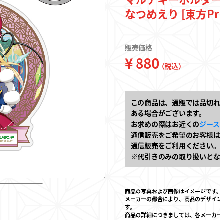
なつめえり [東方Pro
キーホルダー
販売価格
トレーディングカー
¥ 880
（税込）
フィギュア
この商品は、通販では品切れ
ある場合がございます。
お求めの際はお近くの
ジース
通信販売をご希望のお客様は
通信販売をご利用ください。
※代引きのみの取り扱いとな
東方やおよろず商
商品の写真および画像はイメージです
メーカーの都合により、商品のデザイ
ご利用案内
す。
商品の詳細につきましては、各メーカ