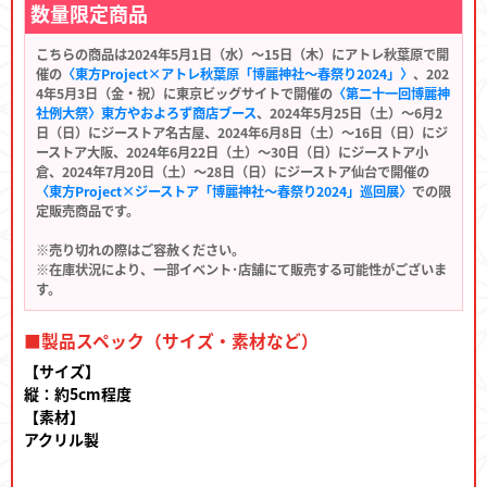
数量限定商品
こちらの商品は2024年5月1日（水）～15日（木）にアトレ秋葉原で開
催の
〈東方Project×アトレ秋葉原「博麗神社～春祭り2024」〉
、202
4年5月3日（金・祝）に東京ビッグサイトで開催の
〈第二十一回博麗神
社例大祭〉東方やおよろず商店ブース
、2024年5月25日（土）～6月2
日（日）にジーストア名古屋、2024年6月8日（土）～16日（日）にジ
ーストア大阪、2024年6月22日（土）～30日（日）にジーストア小
倉、2024年7月20日（土）～28日（日）にジーストア仙台で開催の
〈東方Project×ジーストア「博麗神社～春祭り2024」巡回展〉
での限
定販売商品です。
※売り切れの際はご容赦ください。
※在庫状況により、一部イベント･店舗にて販売する可能性がございま
す。
■製品スペック（サイズ・素材など）
【サイズ】
縦：約5cm程度
【素材】
アクリル製