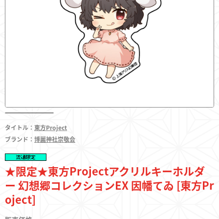
フィギュア
東方やおよろず商店とは
タイトル：
東方Project
ご利用案内
ブランド：
博麗神社崇敬会
決済・配送
★限定★東方Projectアクリルキーホルダ
ー 幻想郷コレクションEX 因幡てゐ [東方Pr
oject]
お問い合わせ