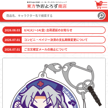
0
ログイン / 会員登録
カートを見る
2026.08.03
8/4(火)～14(金) 出荷遅延のお知らせ
2026.07.01
コンビニ・ペイジー決済の支払期限変更について
2026.07.01
ご注文確定メールの廃止について
ファッション
ファッション雑貨
生活雑貨
キーホルダー
トレーディングカード