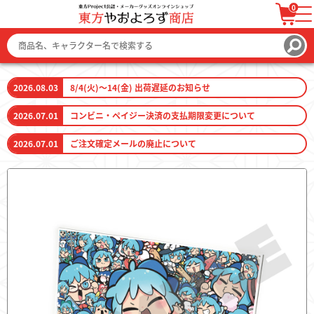
0
ログイン / 会員登録
カートを見る
2026.08.03
8/4(火)～14(金) 出荷遅延のお知らせ
2026.07.01
コンビニ・ペイジー決済の支払期限変更について
2026.07.01
ご注文確定メールの廃止について
ファッション
ファッション雑貨
生活雑貨
キーホルダー
トレーディングカード