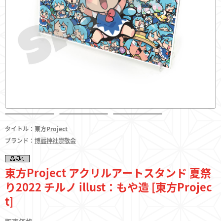
フィギュア
東方やおよろず商店とは
タイトル：
東方Project
ご利用案内
ブランド：
博麗神社崇敬会
決済・配送
東方Project アクリルアートスタンド 夏祭
り2022 チルノ illust：もや造 [東方Projec
t]
お問い合わせ