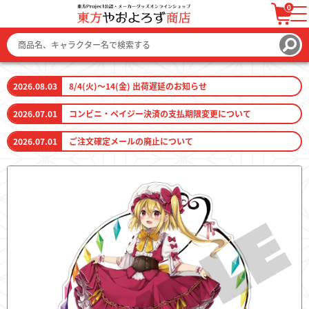
0
ログイン / 会員登録
カートを見る
2026.08.03
8/4(火)～14(金) 出荷遅延のお知らせ
2026.07.01
コンビニ・ペイジー決済の支払期限変更について
2026.07.01
ご注文確定メールの廃止について
ファッション
ファッション雑貨
生活雑貨
キーホルダー
トレーディングカード