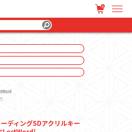
0
/ 会員登録
カートを見る
tWord
ー
 トレーディングSDアクリルキー
LostWord]