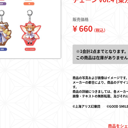
キーホルダー
販売価格
¥ 660
トレーディングカー
（税込）
フィギュア
※1会計2点までとなります
この商品は在庫がありません
商品の写真および画像はイメージです
メーカーの都合により、商品のデザイ
す。
商品の詳細につきましては、各メーカ
画像・テキストの無断転載、及びそれ
東方やおよろず商
©上海アリス幻樂団 ©GOOD SMILE COMPAN
ご利用案内
商品をシェ