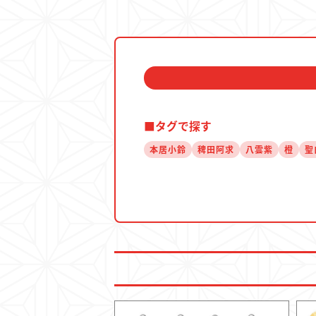
■タグで探す
本居小鈴
稗田阿求
八雲紫
橙
聖