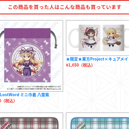
この商品を
買った人は
こんな商品も
買っています
★限定★東方Project×キュアメイド
¥1,650（税込）
LostWord ミニ巾着 八雲紫
80（税込）