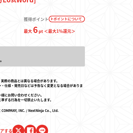
獲得ポイント
ポイントについて
6
ド
最大
＜最大
1
％還元＞
pt
。
。
。実際の商品とは異なる場合があります。
ン・仕様・発売日などは予告なく変更となる場合がありま
ー様にお問い合わせください。
に準ずる行為を一切禁止いたします。
店とは
Y, INC. / NextNinja Co., Ltd.
アする