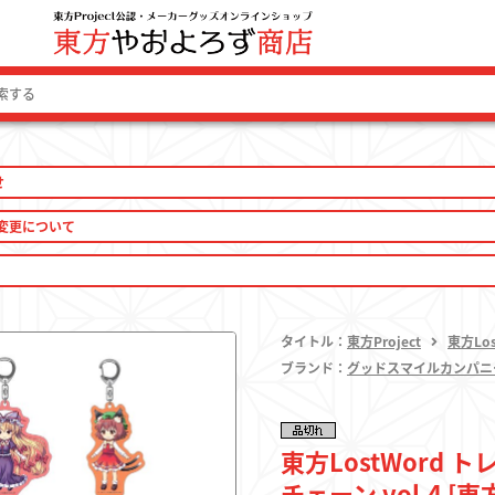
せ
ログイン 
変更について
タイトル：
東方Project
東方Los
ファッション
ブランド：
グッドスマイルカンパニ
ファッション雑貨
東方LostWord
生活雑貨
チェーン vol.4 [東方