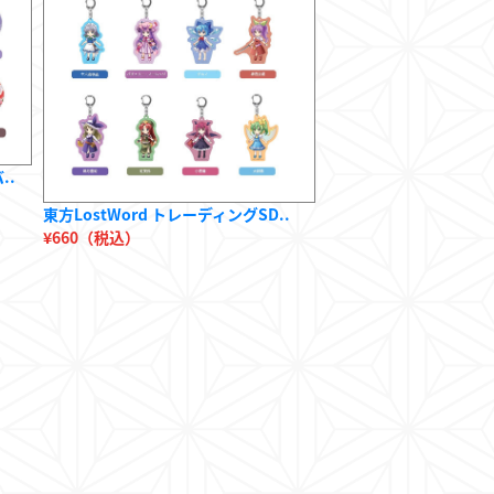
..
東方LostWord トレーディングSD..
¥660（税込）