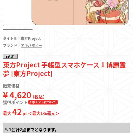
フィギュア
タイトル：
東方Project
ブランド：
アキバホビー
東方やおよろず商店とは
東方Project 手帳型スマホケース 1 博麗霊
夢 [東方Project]
ご利用案内
販売価格
¥ 4,620
（税込）
決済・配送
獲得ポイント
ポイントについて
42
最大
＜最大
1
％還元＞
pt
お問い合わせ
※1会計2点までとなります。