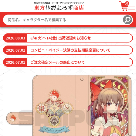
0
ログイン / 会員登録
カートを見る
2026.08.03
8/4(火)～14(金) 出荷遅延のお知らせ
2026.07.01
コンビニ・ペイジー決済の支払期限変更について
2026.07.01
ご注文確定メールの廃止について
ファッション
ファッション雑貨
生活雑貨
キーホルダー
トレーディングカード