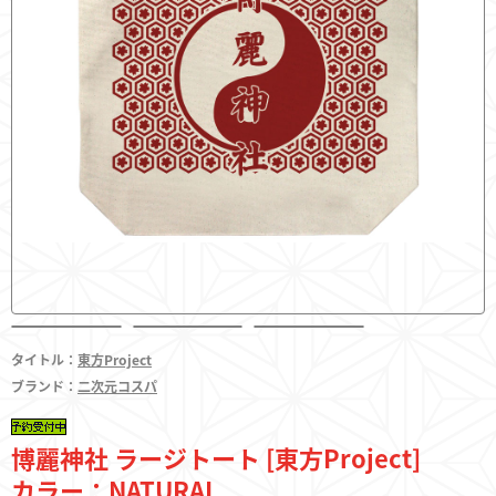
フィギュア
東方やおよろず商店とは
ご利用案内
タイトル：
東方Project
決済・配送
ブランド：
二次元コスパ
博麗神社 ラージトート [東方Project]
お問い合わせ
カラー：NATURAL