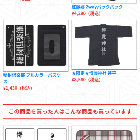
紅魔郷 2wayバックパック
¥4,290（税込）
★限定★博麗神社 甚平
秘封倶楽部 フルカラーパスケー
¥8,580（税込）
ス
¥1,430（税込）
この商品を
買った人は
こんな商品も
買っています