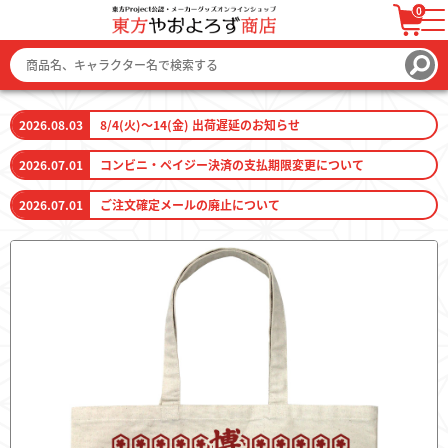
0
ログイン / 会員登録
カートを見る
2026.08.03
8/4(火)～14(金) 出荷遅延のお知らせ
2026.07.01
コンビニ・ペイジー決済の支払期限変更について
2026.07.01
ご注文確定メールの廃止について
ファッション
ファッション雑貨
生活雑貨
キーホルダー
トレーディングカード