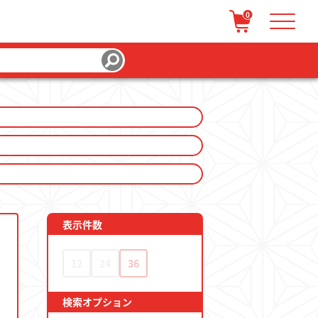
0
/ 会員登録
カートを見る
表示件数
12
24
36
検索オプション