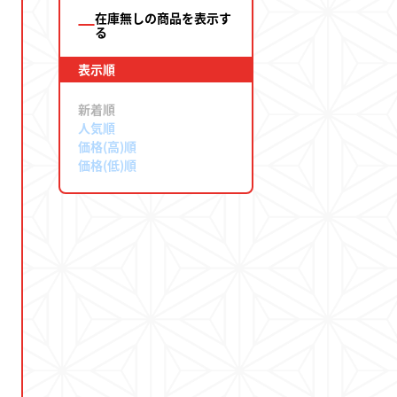
在庫無しの商品を表示す
る
表示順
ド
新着順
人気順
価格(高)順
価格(低)順
店とは