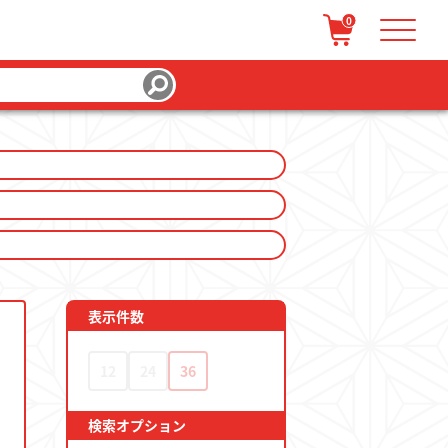
0
/ 会員登録
カートを見る
表示件数
12
24
36
検索オプション