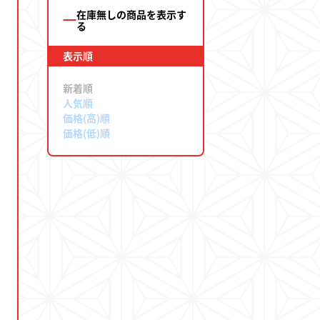
在庫無しの商品を表示す
る
表示順
ド
新着順
人気順
価格(高)順
価格(低)順
店とは