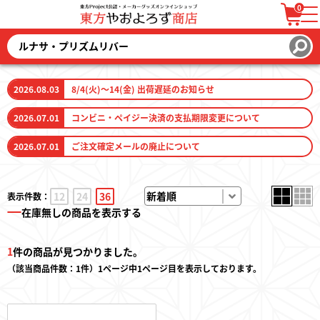
0
ログイン / 会員登録
カートを見る
2026.08.03
8/4(火)～14(金) 出荷遅延のお知らせ
2026.07.01
コンビニ・ペイジー決済の支払期限変更について
2026.07.01
ご注文確定メールの廃止について
ファッション
12
24
36
表示件数：
ファッション雑貨
在庫無しの商品を表示する
生活雑貨
1
件の商品が見つかりました。
（該当商品件数：1件）1ページ中1ページ目を表示しております。
キーホルダー
トレーディングカード