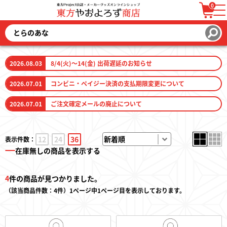
0
ログイン / 会員登録
カートを見る
2026.08.03
8/4(火)～14(金) 出荷遅延のお知らせ
2026.07.01
コンビニ・ペイジー決済の支払期限変更について
2026.07.01
ご注文確定メールの廃止について
ファッション
12
24
36
表示件数：
ファッション雑貨
在庫無しの商品を表示する
生活雑貨
4
件の商品が見つかりました。
（該当商品件数：4件）1ページ中1ページ目を表示しております。
キーホルダー
トレーディングカード