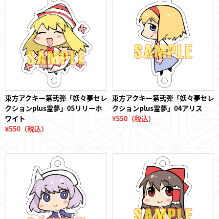
フィギュア
東方やおよろず商店とは
東方アクキー第弐弾「妖々夢セレ
東方アクキー第弐弾「妖々夢セレ
クションplus霊夢」05リリーホ
クションplus霊夢」04アリス
ワイト
¥550（税込）
¥550（税込）
ご利用案内
決済・配送
お問い合わせ